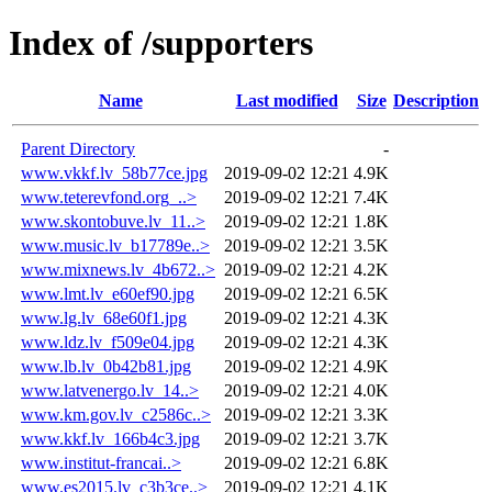
Index of /supporters
Name
Last modified
Size
Description
Parent Directory
-
www.vkkf.lv_58b77ce.jpg
2019-09-02 12:21
4.9K
www.teterevfond.org_..>
2019-09-02 12:21
7.4K
www.skontobuve.lv_11..>
2019-09-02 12:21
1.8K
www.music.lv_b17789e..>
2019-09-02 12:21
3.5K
www.mixnews.lv_4b672..>
2019-09-02 12:21
4.2K
www.lmt.lv_e60ef90.jpg
2019-09-02 12:21
6.5K
www.lg.lv_68e60f1.jpg
2019-09-02 12:21
4.3K
www.ldz.lv_f509e04.jpg
2019-09-02 12:21
4.3K
www.lb.lv_0b42b81.jpg
2019-09-02 12:21
4.9K
www.latvenergo.lv_14..>
2019-09-02 12:21
4.0K
www.km.gov.lv_c2586c..>
2019-09-02 12:21
3.3K
www.kkf.lv_166b4c3.jpg
2019-09-02 12:21
3.7K
www.institut-francai..>
2019-09-02 12:21
6.8K
www.es2015.lv_c3b3ce..>
2019-09-02 12:21
4.1K