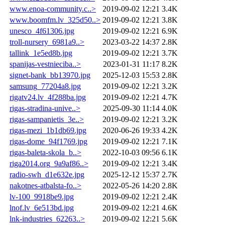
www.enoa-community.c..>
2019-09-02 12:21
3.4K
www.boomfm.lv_325d50..>
2019-09-02 12:21
3.8K
unesco_4f61306.jpg
2019-09-02 12:21
6.9K
troll-nursery_6981a9..>
2023-03-22 14:37
2.8K
tallink_1e5ed8b.jpg
2019-09-02 12:21
3.7K
spanijas-vestnieciba..>
2023-01-31 11:17
8.2K
signet-bank_bb13970.jpg
2025-12-03 15:53
2.8K
samsung_77204a8.jpg
2019-09-02 12:21
3.2K
rigatv24.lv_4f288ba.jpg
2019-09-02 12:21
4.7K
rigas-stradina-unive..>
2025-09-30 11:14
4.0K
rigas-sampanietis_3e..>
2019-09-02 12:21
3.2K
rigas-mezi_1b1db69.jpg
2020-06-26 19:33
4.2K
rigas-dome_94f1769.jpg
2019-09-02 12:21
7.1K
rigas-baleta-skola_b..>
2022-10-03 09:56
6.1K
riga2014.org_9a9af86..>
2019-09-02 12:21
3.4K
radio-swh_d1e632e.jpg
2025-12-12 15:37
2.7K
nakotnes-atbalsta-fo..>
2022-05-26 14:20
2.8K
lv-100_9918be9.jpg
2019-09-02 12:21
2.4K
lnof.lv_6e513bd.jpg
2019-09-02 12:21
4.6K
lnk-industries_62263..>
2019-09-02 12:21
5.6K