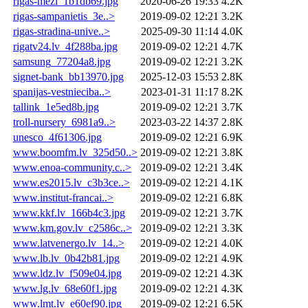
rigas-mezi_1b1db69.jpg
2020-06-26 19:33
4.2K
rigas-sampanietis_3e..>
2019-09-02 12:21
3.2K
rigas-stradina-unive..>
2025-09-30 11:14
4.0K
rigatv24.lv_4f288ba.jpg
2019-09-02 12:21
4.7K
samsung_77204a8.jpg
2019-09-02 12:21
3.2K
signet-bank_bb13970.jpg
2025-12-03 15:53
2.8K
spanijas-vestnieciba..>
2023-01-31 11:17
8.2K
tallink_1e5ed8b.jpg
2019-09-02 12:21
3.7K
troll-nursery_6981a9..>
2023-03-22 14:37
2.8K
unesco_4f61306.jpg
2019-09-02 12:21
6.9K
www.boomfm.lv_325d50..>
2019-09-02 12:21
3.8K
www.enoa-community.c..>
2019-09-02 12:21
3.4K
www.es2015.lv_c3b3ce..>
2019-09-02 12:21
4.1K
www.institut-francai..>
2019-09-02 12:21
6.8K
www.kkf.lv_166b4c3.jpg
2019-09-02 12:21
3.7K
www.km.gov.lv_c2586c..>
2019-09-02 12:21
3.3K
www.latvenergo.lv_14..>
2019-09-02 12:21
4.0K
www.lb.lv_0b42b81.jpg
2019-09-02 12:21
4.9K
www.ldz.lv_f509e04.jpg
2019-09-02 12:21
4.3K
www.lg.lv_68e60f1.jpg
2019-09-02 12:21
4.3K
www.lmt.lv_e60ef90.jpg
2019-09-02 12:21
6.5K