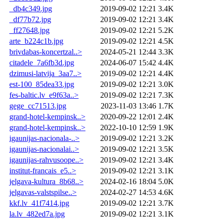
_db4c349.jpg
2019-09-02 12:21
3.4K
_df77b72.jpg
2019-09-02 12:21
3.4K
_ff27648.jpg
2019-09-02 12:21
5.2K
arte_b224c1b.jpg
2019-09-02 12:21
4.5K
brivdabas-koncertzal..>
2024-05-21 12:44
3.3K
citadele_7a6fb3d.jpg
2024-06-07 15:42
4.4K
dzimusi-latvija_3aa7..>
2019-09-02 12:21
4.4K
est-100_85dea33.jpg
2019-09-02 12:21
3.0K
fes-baltic.lv_e9f63a..>
2019-09-02 12:21
7.3K
gege_cc71513.jpg
2023-11-03 13:46
1.7K
grand-hotel-kempinsk..>
2020-09-22 12:01
2.4K
grand-hotel-kempinsk..>
2022-10-10 12:59
1.9K
igaunijas-nacionala-..>
2019-09-02 12:21
3.2K
igaunijas-nacionalai..>
2019-09-02 12:21
3.5K
igaunijas-rahvusoope..>
2019-09-02 12:21
3.4K
institut-francais_e5..>
2019-09-02 12:21
3.1K
jelgava-kultura_8b68..>
2024-02-16 18:04
5.0K
jelgavas-valstspilse..>
2024-02-27 14:53
4.6K
kkf.lv_41f7414.jpg
2019-09-02 12:21
3.7K
la.lv_482ed7a.jpg
2019-09-02 12:21
3.1K