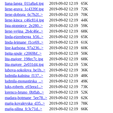
liana-langa_011a8a4.jpg
2019-09-02 12:19
65K
liene-grava_1c4339f.jpg
2019-09-02 12:19
72K
liene-dobraja_6c7b2f..>
2019-09-02 12:19
70K
liene-kinca_c46c814.jpg
2019-09-02 12:19
44K
liga-stopniece_2e280..>
2019-09-02 12:19
59K
liene-vejina_2b4c46e..>
2019-09-02 12:19
68K
linda-eizenberga_b56..>
2019-09-02 12:19
65K
linda-leimane_f1ce69..>
2019-09-02 12:19
61K
line-karlsona_97a236..>
2019-09-02 12:19
60K
ligita-spule_c2069bf..>
2019-09-02 12:19
50K
lita-majore_198ec7c.jpg
2019-09-02 12:19
68K
lita-majore_2e031d4.jpg
2019-09-02 12:19
53K
lubova-sokolova_be1b..>
2019-09-02 12:19
36K
ludmila-kalnina_f137..>
2019-09-02 12:19
48K
ludmila-monastirska_..>
2019-09-02 12:19
49K
luks-roberts_e03eea1..>
2019-09-02 12:19
73K
lorenco-bruno_0bffab..>
2019-09-02 12:19
52K
madara-botmane_5ee78..>
2019-09-02 12:19
62K
maija-kovalevska_d35..>
2019-09-02 12:19
78K
maija-silina_fc3c71d..>
2019-09-02 12:19
66K