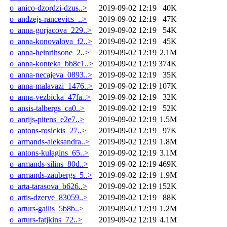
o_anico-dzordzi-dzus..>
2019-09-02 12:19
40K
o_andzejs-rancevics_..>
2019-09-02 12:19
47K
o_anna-gorjacova_229..>
2019-09-02 12:19
54K
o_anna-konovalova_f2..>
2019-09-02 12:19
45K
o_anna-heinrihsone_2..>
2019-09-02 12:19
2.1M
o_anna-konteka_bb8c1..>
2019-09-02 12:19
374K
o_anna-necajeva_0893..>
2019-09-02 12:19
35K
o_anna-malavazi_1476..>
2019-09-02 12:19
107K
o_anna-vezbicka_47fa..>
2019-09-02 12:19
32K
o_ansis-talbergs_ca0..>
2019-09-02 12:19
52K
o_anrijs-pitens_e2e7..>
2019-09-02 12:19
1.5M
o_antons-rosickis_27..>
2019-09-02 12:19
97K
o_armands-aleksandra..>
2019-09-02 12:19
1.8M
o_antons-kulagins_65..>
2019-09-02 12:19
3.1M
o_armands-silins_80d..>
2019-09-02 12:19
469K
o_armands-zaubergs_5..>
2019-09-02 12:19
1.9M
o_arta-tarasova_b626..>
2019-09-02 12:19
152K
o_artis-dzerve_83059..>
2019-09-02 12:19
88K
o_arturs-gailis_5b8b..>
2019-09-02 12:19
1.2M
o_arturs-fatjkins_72..>
2019-09-02 12:19
4.1M