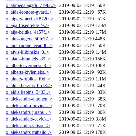
o_ahmeds-agadi_719f2..>
2019-09-02 12:19
60K
o_aida-leonora-gvard..>
2019-09-02 12:19
67K
o_aigars-meri_dc8720..>
2019-09-02 12:19
51K
o_aija-frisenfelde_9..>
2019-09-02 12:19
1.5M
o_aija-beitika_4a57f..>
2019-09-02 12:19
1.7M
o_ains-angers_50fe77..>
2019-09-02 12:19
448K
o_aira-rurane_eeadd6..>
2019-09-02 12:19
50K
o_aivis-klibinskis_0..>
2019-09-02 12:19
1.4M
o_alans-hranitels_89..>
2019-09-02 12:19
156K
o_alberto-veronesi_9..>
2019-09-02 12:19
106K
o_alberts-kivlenieks..>
2019-09-02 12:19
92K
o_ainars-rubikis_f0d..>
2019-09-02 12:19
1.1M
o_aldis-berzins_0b18..>
2019-09-02 12:19
44K
o_aldis-liepins_5433..>
2019-09-02 12:19
83K
o_aleksandrs-antonen..>
2019-09-02 12:19
38K
o_aleksandra-novina-..>
2019-09-02 12:19
70K
o_aleksandrs-jurans_..>
2019-09-02 12:19
30K
o_aleksandars-cavlek..>
2019-09-02 12:19
3.8M
o_aleksandrs-latison..>
2019-09-02 12:19
71K
o_aleksandrs-mihailo..>
2019-09-02 12:19
178K