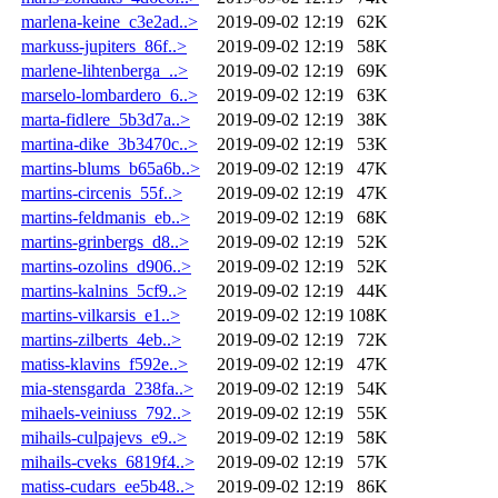
marlena-keine_c3e2ad..>
2019-09-02 12:19
62K
markuss-jupiters_86f..>
2019-09-02 12:19
58K
marlene-lihtenberga_..>
2019-09-02 12:19
69K
marselo-lombardero_6..>
2019-09-02 12:19
63K
marta-fidlere_5b3d7a..>
2019-09-02 12:19
38K
martina-dike_3b3470c..>
2019-09-02 12:19
53K
martins-blums_b65a6b..>
2019-09-02 12:19
47K
martins-circenis_55f..>
2019-09-02 12:19
47K
martins-feldmanis_eb..>
2019-09-02 12:19
68K
martins-grinbergs_d8..>
2019-09-02 12:19
52K
martins-ozolins_d906..>
2019-09-02 12:19
52K
martins-kalnins_5cf9..>
2019-09-02 12:19
44K
martins-vilkarsis_e1..>
2019-09-02 12:19
108K
martins-zilberts_4eb..>
2019-09-02 12:19
72K
matiss-klavins_f592e..>
2019-09-02 12:19
47K
mia-stensgarda_238fa..>
2019-09-02 12:19
54K
mihaels-veiniuss_792..>
2019-09-02 12:19
55K
mihails-culpajevs_e9..>
2019-09-02 12:19
58K
mihails-cveks_6819f4..>
2019-09-02 12:19
57K
matiss-cudars_ee5b48..>
2019-09-02 12:19
86K