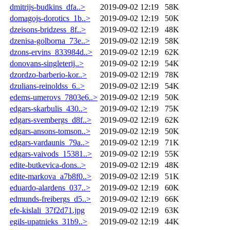
dmitrijs-budkins_dfa..>
2019-09-02 12:19
58K
domagojs-dorotics_1b..>
2019-09-02 12:19
50K
dzeisons-bridzess_8f..>
2019-09-02 12:19
48K
dzenisa-golborna_73e..>
2019-09-02 12:19
58K
dzons-ervins_833984d..>
2019-09-02 12:19
62K
donovans-singleterij..>
2019-09-02 12:19
54K
dzordzo-barberio-kor..>
2019-09-02 12:19
78K
dzulians-reinoldss_6..>
2019-09-02 12:19
54K
edems-umerovs_7803e6..>
2019-09-02 12:19
50K
edgars-skarbulis_430..>
2019-09-02 12:19
75K
edgars-svembergs_d8f..>
2019-09-02 12:19
62K
edgars-ansons-tomson..>
2019-09-02 12:19
50K
edgars-vardaunis_79a..>
2019-09-02 12:19
71K
edgars-vaivods_15381..>
2019-09-02 12:19
55K
edite-butkevica-dons..>
2019-09-02 12:19
48K
edite-markova_a7b8f0..>
2019-09-02 12:19
51K
eduardo-alardens_037..>
2019-09-02 12:19
60K
edmunds-freibergs_d5..>
2019-09-02 12:19
66K
efe-kislali_37f2d71.jpg
2019-09-02 12:19
63K
egils-upatnieks_31b9..>
2019-09-02 12:19
44K