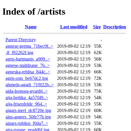
Index of /artists
Name
Last modified
Size
Description
Parent Directory
-
agnese-germa_71bec9f..>
2019-09-02 12:19
55K
-8_f92262f.jpg
2019-09-02 12:19
62K
agris-hartmanis_a909..>
2019-09-02 12:19
56K
agnese-stalidzane_76..>
2019-09-02 12:19
53K
agneska-rehlisa_844c..>
2019-09-02 12:19
66K
agris-osis_be67dc2.jpg
2019-09-02 12:19
72K
ahmeds-agadi_719f22b..>
2019-09-02 12:19
53K
aida-leonora-gvardij..>
2019-09-02 12:19
75K
aija-beitika_4a57f49..>
2019-09-02 12:19
54K
aija-frisenfelde_964..>
2019-09-02 12:19
55K
aigars-meri_dc8720e.jpg
2019-09-02 12:19
60K
ains-angers_50fe77b.jpg
2019-09-02 12:19
54K
ainars-rubikis_f0da7..>
2019-09-02 12:19
55K
aira-rurane_eeadd6f.jpg
2019-09-02 12:19
60K