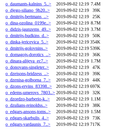
o_daumants-kalnins_5..>
2019-09-02 12:19
7.4M
o_djego-siliano_9b20..>
2019-09-02 12:19
39K
o_dmitrijs-bertmans_..>
2019-09-02 12:19
25K
o_dina-ozolina_0199e..>
2019-09-02 12:19
8.7M
o_didzis-jaunzems_49..>
2019-09-02 12:19
3.7M
o_dmitrijs-budkins_d..>
2019-09-02 12:19
50K
o_dinka-jericevica_5..>
2019-09-02 12:19
354K
o_dmitrijs-golovnins..>
2019-09-02 12:19
539K
o_domagojs-dorotics_..>
2019-09-02 12:19
36K
o_dinara-alijeva_ec7..>
2019-09-02 12:19
1.7M
o_donovans-singleter..>
2019-09-02 12:19
47K
o_dzeisons-bridzess_..>
2019-09-02 12:19
39K
o_dzenisa-golborna_7..>
2019-09-02 12:19
44K
o_dzons-ervins_83398..>
2019-09-02 12:19
697K
o_edems-umerovs_7803..>
2019-09-02 12:19
32K
o_dzordzo-barberio-k..>
2019-09-02 12:19
1.1M
o_dzulians-reinoldss..>
2019-09-02 12:19
38K
o_edgars-ansons-toms..>
2019-09-02 12:19
1.5M
o_edgars-skarbulis_4..>
2019-09-02 12:19
73K
o_edgars-vardaunis_7..>
2019-09-02 12:19
717K