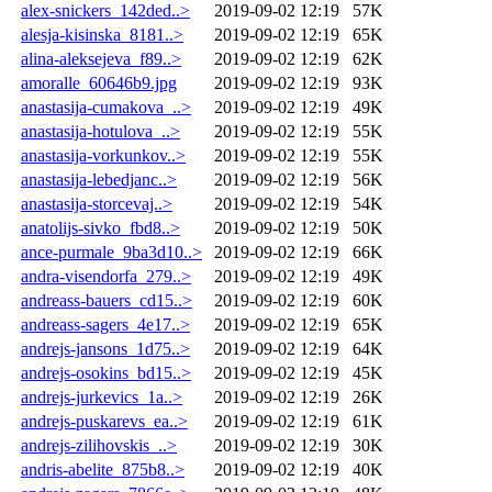
alex-snickers_142ded..>
2019-09-02 12:19
57K
alesja-kisinska_8181..>
2019-09-02 12:19
65K
alina-aleksejeva_f89..>
2019-09-02 12:19
62K
amoralle_60646b9.jpg
2019-09-02 12:19
93K
anastasija-cumakova_..>
2019-09-02 12:19
49K
anastasija-hotulova_..>
2019-09-02 12:19
55K
anastasija-vorkunkov..>
2019-09-02 12:19
55K
anastasija-lebedjanc..>
2019-09-02 12:19
56K
anastasija-storcevaj..>
2019-09-02 12:19
54K
anatolijs-sivko_fbd8..>
2019-09-02 12:19
50K
ance-purmale_9ba3d10..>
2019-09-02 12:19
66K
andra-visendorfa_279..>
2019-09-02 12:19
49K
andreass-bauers_cd15..>
2019-09-02 12:19
60K
andreass-sagers_4e17..>
2019-09-02 12:19
65K
andrejs-jansons_1d75..>
2019-09-02 12:19
64K
andrejs-osokins_bd15..>
2019-09-02 12:19
45K
andrejs-jurkevics_1a..>
2019-09-02 12:19
26K
andrejs-puskarevs_ea..>
2019-09-02 12:19
61K
andrejs-zilihovskis_..>
2019-09-02 12:19
30K
andris-abelite_875b8..>
2019-09-02 12:19
40K