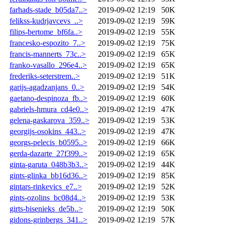
farhads-stade_b05da7..>
2019-09-02 12:19
50K
felikss-kudrjavcevs_..>
2019-09-02 12:19
59K
filips-bertome_bf6fa..>
2019-09-02 12:19
55K
francesko-espozito_7..>
2019-09-02 12:19
75K
francis-mannerts_73c..>
2019-09-02 12:19
65K
franko-vasallo_296e4..>
2019-09-02 12:19
65K
frederiks-seterstrem..>
2019-09-02 12:19
51K
garijs-agadzanjans_0..>
2019-09-02 12:19
54K
gaetano-despinoza_fb..>
2019-09-02 12:19
60K
gabriels-hmura_cd4e0..>
2019-09-02 12:19
47K
gelena-gaskarova_359..>
2019-09-02 12:19
53K
georgijs-osokins_443..>
2019-09-02 12:19
47K
georgs-pelecis_b0595..>
2019-09-02 12:19
66K
gerda-dazarte_27f399..>
2019-09-02 12:19
65K
ginta-garuta_048b3b3..>
2019-09-02 12:19
44K
gints-glinka_bb16d36..>
2019-09-02 12:19
85K
gintars-rinkevics_e7..>
2019-09-02 12:19
52K
gints-ozolins_bc08d4..>
2019-09-02 12:19
53K
girts-bisenieks_de5b..>
2019-09-02 12:19
50K
gidons-grinbergs_341..>
2019-09-02 12:19
57K