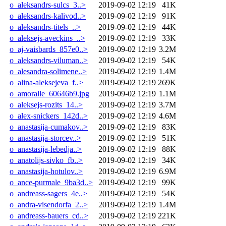
o_aleksandrs-sulcs_3..>
2019-09-02 12:19
41K
o_aleksandrs-kalivod..>
2019-09-02 12:19
91K
o_aleksandrs-titels_..>
2019-09-02 12:19
44K
o_aleksejs-aveckins_..>
2019-09-02 12:19
33K
o_aj-vaisbards_857e0..>
2019-09-02 12:19
3.2M
o_aleksandrs-viluman..>
2019-09-02 12:19
54K
o_alesandra-solimene..>
2019-09-02 12:19
1.4M
o_alina-aleksejeva_f..>
2019-09-02 12:19
269K
o_amoralle_60646b9.jpg
2019-09-02 12:19
1.1M
o_aleksejs-rozits_14..>
2019-09-02 12:19
3.7M
o_alex-snickers_142d..>
2019-09-02 12:19
4.6M
o_anastasija-cumakov..>
2019-09-02 12:19
83K
o_anastasija-storcev..>
2019-09-02 12:19
51K
o_anastasija-lebedja..>
2019-09-02 12:19
88K
o_anatolijs-sivko_fb..>
2019-09-02 12:19
34K
o_anastasija-hotulov..>
2019-09-02 12:19
6.9M
o_ance-purmale_9ba3d..>
2019-09-02 12:19
99K
o_andreass-sagers_4e..>
2019-09-02 12:19
54K
o_andra-visendorfa_2..>
2019-09-02 12:19
1.4M
o_andreass-bauers_cd..>
2019-09-02 12:19
221K