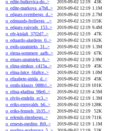
o_edite-butkevica-do..>
2019-09-02 12:19
43K
o_edite-markova_a7b8..>
2019-09-02 12:19
1.1M
o_edgars-svembergs_d..>
2019-09-02 12:19
2.7M
o_edmunds-freibergs_..>
2019-09-02 12:19
115K
o_edgars-vaivods_153..>
2019-09-02 12:19
9.4M
o_efe-kislali_37f2d7..>
2019-09-02 12:19
47K
o_eduardo-alardens_0..>
2019-09-02 12:19
162K
o_egils-upatnieks_31..>
2019-09-02 12:19
1.3M
o_elena-sommere_aafb..>
2019-09-02 12:19
67K
o_einars-upatnieks_6..>
2019-09-02 12:19
2.9M
o_elina-simkus_c415a..>
2019-09-02 12:19
45K
o_elina-lutce_6fa8ce..>
2019-09-02 12:19
1.0M
o_elizabete-strida_d..>
2019-09-02 12:19
45K
o_emils-klauzs_088b1..>
2019-09-02 12:19
101K
o_elina-gladina_98e0..>
2019-09-02 12:19
4.5M
o_elvijs-endelis_ec3..>
2019-09-02 12:19
1.3M
o_eriks-esenvalds_b6..>
2019-09-02 12:19
128K
o_eriks-fennels_1b35..>
2019-09-02 12:19
52K
o_erlends-ritenbergs..>
2019-09-02 12:19
711K
o_ernests-medins_fb9..>
2019-09-02 12:19
1.1M
o_evelina-godunova_5..>
2019-09-02 12:19
52K