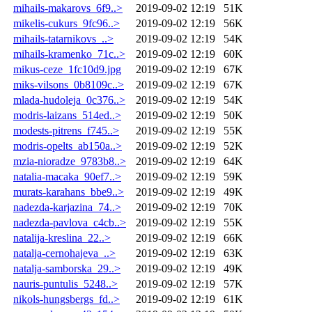
mihails-makarovs_6f9..>
2019-09-02 12:19
51K
mikelis-cukurs_9fc96..>
2019-09-02 12:19
56K
mihails-tatarnikovs_..>
2019-09-02 12:19
54K
mihails-kramenko_71c..>
2019-09-02 12:19
60K
mikus-ceze_1fc10d9.jpg
2019-09-02 12:19
67K
miks-vilsons_0b8109c..>
2019-09-02 12:19
67K
mlada-hudoleja_0c376..>
2019-09-02 12:19
54K
modris-laizans_514ed..>
2019-09-02 12:19
50K
modests-pitrens_f745..>
2019-09-02 12:19
55K
modris-opelts_ab150a..>
2019-09-02 12:19
52K
mzia-nioradze_9783b8..>
2019-09-02 12:19
64K
natalia-macaka_90ef7..>
2019-09-02 12:19
59K
murats-karahans_bbe9..>
2019-09-02 12:19
49K
nadezda-karjazina_74..>
2019-09-02 12:19
70K
nadezda-pavlova_c4cb..>
2019-09-02 12:19
55K
natalija-kreslina_22..>
2019-09-02 12:19
66K
natalja-cernohajeva_..>
2019-09-02 12:19
63K
natalja-samborska_29..>
2019-09-02 12:19
49K
nauris-puntulis_5248..>
2019-09-02 12:19
57K
nikols-hungsbergs_fd..>
2019-09-02 12:19
61K