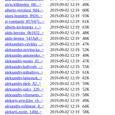
aivis-klibinskis_08c..>
2019-09-02 12:19
49K
alberto-veronesi_9d4..>
2019-09-02 12:19
60K
alans-hranitels_8926..>
2019-09-02 12:19
93K
aj-vaisbards_857e07c..>
2019-09-02 12:19
61K
alberts-kivlenieks_c..>
2019-09-02 12:19
63K
aldis-berzins_0b1832..>
2019-09-02 12:19
48K
aldis-liepins_5433a9..>
2019-09-02 12:19
48K
aleksandars-cavleks_..>
2019-09-02 12:19
47K
aleksandra-novina-ka..>
2019-09-02 12:19
52K
aleksandrs-antonenko..>
2019-09-02 12:19
49K
aleksandrs-jurans_d1..>
2019-09-02 12:19
47K
aleksandrs-kalivods_..>
2019-09-02 12:19
55K
aleksandrs-mihailovs..>
2019-09-02 12:19
61K
aleksandrs-latisonok..>
2019-09-02 12:19
82K
aleksandrs-titels_82..>
2019-09-02 12:19
59K
aleksandrs-sulcs_320..>
2019-09-02 12:19
52K
aleksandrs-vilumanis..>
2019-09-02 12:19
58K
aleksejs-aveckins_cb..>
2019-09-02 12:19
49K
alesandra-solimene_8..>
2019-09-02 12:19
64K
aleksejs-rozits_149d..>
2019-09-02 12:19
58K