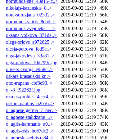
normunds-sne_43e154c..>
2019-09-02 12:19
50K
nikolajs-kazanskis_8..>
2019-09-02 12:19
49K
nora-suruzjana_02332..>
2019-09-02 12:19
56K
normunds-vaicis_8ebd..>
2019-09-02 12:19
54K
normunds-zvejnieks_1..>
2019-09-02 12:19
55K
oksana-volkova_871da..>
2019-09-02 12:19
58K
olegs-orlovs_a972625..>
2019-09-02 12:19
62K
olesja-petrova_fed9c..>
2019-09-02 12:19
52K
olga-jakovleva_33a81..>
2019-09-02 12:19
57K
olga-pudova_10d299c.jpg
2019-09-02 12:19
84K
olivers-cvargs_e968c..>
2019-09-02 12:19
54K
oskars-krasauskis-kr..>
2019-09-02 12:19
47K
otto-trapans_cbf3e93..>
2019-09-02 12:19
50K
o_-8_f92262f.jpg
2019-09-02 12:19
98K
ozrens-prohics_4acc4..>
2019-09-02 12:19
59K
oskars-paulins_b2b56..>
2019-09-02 12:19
54K
o_agnese-germa_71bec..>
2019-09-02 12:19
38K
o_agnese-stalidzane_..>
2019-09-02 12:19
374K
o_agris-hartmanis_a9..>
2019-09-02 12:19
43K
o_agris-osis_be67dc2..>
2019-09-02 12:19
1.0M
o_agneska-rehlisa_84..>
2019-09-02 12:19
55K