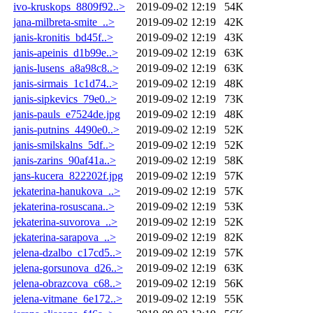
ivo-kruskops_8809f92..>
2019-09-02 12:19
54K
jana-milbreta-smite_..>
2019-09-02 12:19
42K
janis-kronitis_bd45f..>
2019-09-02 12:19
43K
janis-apeinis_d1b99e..>
2019-09-02 12:19
63K
janis-lusens_a8a98c8..>
2019-09-02 12:19
63K
janis-sirmais_1c1d74..>
2019-09-02 12:19
48K
janis-sipkevics_79e0..>
2019-09-02 12:19
73K
janis-pauls_e7524de.jpg
2019-09-02 12:19
48K
janis-putnins_4490e0..>
2019-09-02 12:19
52K
janis-smilskalns_5df..>
2019-09-02 12:19
52K
janis-zarins_90af41a..>
2019-09-02 12:19
58K
jans-kucera_822202f.jpg
2019-09-02 12:19
57K
jekaterina-hanukova_..>
2019-09-02 12:19
57K
jekaterina-rosuscana..>
2019-09-02 12:19
53K
jekaterina-suvorova_..>
2019-09-02 12:19
52K
jekaterina-sarapova_..>
2019-09-02 12:19
82K
jelena-dzalbo_c17cd5..>
2019-09-02 12:19
57K
jelena-gorsunova_d26..>
2019-09-02 12:19
63K
jelena-obrazcova_c68..>
2019-09-02 12:19
56K
jelena-vitmane_6e172..>
2019-09-02 12:19
55K