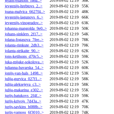
jerans-eliasons_f46a..>
2019-09-02 12:19
56K
jevgenijs-hrebtovs_2..>
2019-09-02 12:19
55K
joana-malvica_6627f4..>
2019-09-02 12:19
48K
jevgenijs-lagunovs_6..>
2019-09-02 12:19
66K
jevgenijs-vinogradov..>
2019-09-02 12:19
63K
johanna-mangolda_9e0..>
2019-09-02 12:19
50K
johans-sinklers_2f17..>
2019-09-02 12:19
54K
jolana-fogasova_7fee..>
2019-09-02 12:19
78K
jolanta-rimkute_2db3..>
2019-09-02 12:19
79K
jolanta-strikaite_90..>
2019-09-02 12:19
62K
jons-ketilsons_d70c5..>
2019-09-02 12:19
59K
juka-mijake-sokolova..>
2019-09-02 12:19
52K
julianna-bavarska_54..>
2019-09-02 12:19
60K
jonijs-van-hals_1498..>
2019-09-02 12:19
53K
julija-gurvica_027f1..>
2019-09-02 12:19
58K
julija-aleksejeva_c3..>
2019-09-02 12:19
58K
julija-makarina_e302..>
2019-09-02 12:19
55K
jurijs-batukovs_2f4f..>
2019-09-02 12:19
59K
jurijs-krivojs_7d43a..>
2019-09-02 12:19
47K
jurijs-savkins_b088b..>
2019-09-02 12:19
70K
jurijs-vamoss_6f3010..>
2019-09-02 12:19
74K