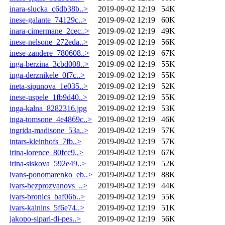
inara-slucka_c6db38b..>
2019-09-02 12:19
54K
inese-galante_74129c..>
2019-09-02 12:19
60K
inara-cimermane_2cec..>
2019-09-02 12:19
49K
inese-nelsone_272eda..>
2019-09-02 12:19
56K
inese-zandere_780608..>
2019-09-02 12:19
67K
inga-berzina_3cbd008..>
2019-09-02 12:19
55K
inga-derznikele_0f7c..>
2019-09-02 12:19
55K
ineta-sipunova_1e035..>
2019-09-02 12:19
52K
inese-uspele_1fb9d40..>
2019-09-02 12:19
55K
inga-kalna_8282316.jpg
2019-09-02 12:19
53K
inga-tomsone_4e4869c..>
2019-09-02 12:19
46K
ingrida-madisone_53a..>
2019-09-02 12:19
57K
intars-kleinhofs_7fb..>
2019-09-02 12:19
57K
irina-lorence_80fcc9..>
2019-09-02 12:19
67K
irina-siskova_592e49..>
2019-09-02 12:19
52K
ivans-ponomarenko_eb..>
2019-09-02 12:19
88K
ivars-bezprozvanovs_..>
2019-09-02 12:19
44K
ivars-bronics_baf06b..>
2019-09-02 12:19
55K
ivars-kalnins_5f6e74..>
2019-09-02 12:19
51K
jakopo-sipari-di-pes..>
2019-09-02 12:19
56K