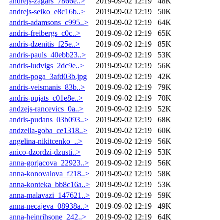
andrejs-zagars_7866e..>
2019-09-02 12:19
48K
andrejs-seiko_e8c16b..>
2019-09-02 12:19
50K
andris-adamsons_c995..>
2019-09-02 12:19
64K
andris-freibergs_c0c..>
2019-09-02 12:19
65K
andris-dzenitis_f25e..>
2019-09-02 12:19
85K
andris-pauls_40ebb23..>
2019-09-02 12:19
53K
andris-ludvigs_2dc9e..>
2019-09-02 12:19
56K
andris-poga_3afd03b.jpg
2019-09-02 12:19
42K
andris-veismanis_83b..>
2019-09-02 12:19
79K
andris-pujats_c01e8e..>
2019-09-02 12:19
70K
andzejs-rancevics_0a..>
2019-09-02 12:19
52K
andris-pudans_03b093..>
2019-09-02 12:19
68K
andzella-goba_ce1318..>
2019-09-02 12:19
60K
angelina-nikitcenko_..>
2019-09-02 12:19
56K
anico-dzordzi-dzusti..>
2019-09-02 12:19
53K
anna-gorjacova_22923..>
2019-09-02 12:19
56K
anna-konovalova_f218..>
2019-09-02 12:19
58K
anna-konteka_bb8c16a..>
2019-09-02 12:19
53K
anna-malavazi_147621..>
2019-09-02 12:19
59K
anna-necajeva_08938a..>
2019-09-02 12:19
49K
anna-heinrihsone_242..>
2019-09-02 12:19
64K