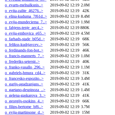
o_evarts-melnalksnis..>
2019-09-02 12:19
2.0M
o_evita-zalite_46276..>
2019-09-02 12:19
42K
o_elina-kuduma_7f61d..>
2019-09-02 12:19
8.4M
o_evija-mundeciema_7..>
2019-09-02 12:19
1.9M
o_fabjens-tenje_aec4..>
2019-09-02 12:19
880K
o_evija-embovica_e65..>
2019-09-02 12:19
4.5M
o_farhads-stade_b05d..>
2019-09-02 12:19
68K
o_felikss-kudrjavcev..>
2019-09-02 12:19
56K
o_ferdinands-fon-bot..>
2019-09-02 12:19
46K
o_francis-mannerts_7..>
2019-09-02 12:19
1.0M
o_frederiks-seterstr..>
2019-09-02 12:19
40K
o_franko-vasallo_296..>
2019-09-02 12:19
1.1M
o_gabriels-hmura_cd4..>
2019-09-02 12:19
31K
o_francesko-espozito..>
2019-09-02 12:19
3.4M
o_garijs-agadzanjans..>
2019-09-02 12:19
41K
o_gaetano-despinoza_..>
2019-09-02 12:19
1.4M
o_gelena-gaskarova_3..>
2019-09-02 12:19
41K
o_georgijs-osokins_4..>
2019-09-02 12:19
66K
o_filips-bertome_bf6..>
2019-09-02 12:19
3.7M
o_evija-martinsone_d..>
2019-09-02 12:19
15M