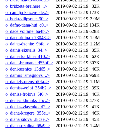
o_bridzeta-breinere_..>
2019-09-02 12:19
32K
o_camilja-kaizere_de..>
2019-09-02 12:19
173K
o_berta-vilipsone_90..>
2019-09-02 12:19
2.9M
o_dafne-tiana-hui_c0..>
2019-09-02 12:19
134K
o_dace-volfarte_ba4b..>
2019-09-02 12:19
628K
o_dace-ridina_c73048..>
2019-09-02 12:19
1.9M
o_daina-dzenite_9bfc..>
2019-09-02 12:19
1.2M
o_dainis-skutelis_34..>
2019-09-02 12:19
35K
o_daina-karklina_410..>
2019-09-02 12:19
62K
o_dana-bramane_d55bf..>
2019-09-02 12:19
307K
o_deni-sesnics_13d65..>
2019-09-02 12:19
40K
o_damirs-ismagilovs_..>
2019-09-02 12:19
969K
o_daniels-orens_d0fa..>
2019-09-02 12:19
1.1M
o_demiss-volpi_354b2..>
2019-09-02 12:19
39K
o_deniss-frolovs_5f6..>
2019-09-02 12:19
46K
o_deniss-klimuks_f5c..>
2019-09-02 12:19
477K
o_deniss-vlasenko_d2..>
2019-09-02 12:19
41K
o_diana-kregere_355e..>
2019-09-02 12:19
46K
o_diana-silova_38cae..>
2019-09-02 12:19
45K
o_diana-ozolina_68a9..>
2019-09-02 12:19
1.4M