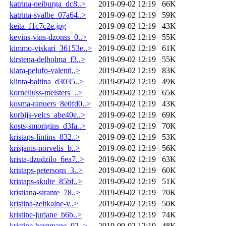
katrina-neiburga_dc8..>
2019-09-02 12:19
66K
katrina-svalbe_07a64..>
2019-09-02 12:19
59K
keita_f1c7c2e.jpg
2019-09-02 12:19
43K
kevins-vins-dzonss_0..>
2019-09-02 12:19
55K
kimmo-viskari_36153e..>
2019-09-02 12:19
61K
kirstena-delholma_f3..>
2019-09-02 12:19
55K
klara-pelufo-valenti..>
2019-09-02 12:19
83K
klinta-baltina_d3035..>
2019-09-02 12:19
49K
korneliuss-meisters_..>
2019-09-02 12:19
65K
kosma-ranuers_8e0fd0..>
2019-09-02 12:19
43K
korbijs-velcs_abe40e..>
2019-09-02 12:19
69K
kosts-smorigins_d3fa..>
2019-09-02 12:19
70K
kristaps-lintins_832..>
2019-09-02 12:19
53K
krisjanis-norvelis_b..>
2019-09-02 12:19
56K
krista-dzudzilo_6ea7..>
2019-09-02 12:19
63K
kristaps-petersons_3..>
2019-09-02 12:19
60K
kristaps-skulte_85bf..>
2019-09-02 12:19
51K
kristiana-sirante_78..>
2019-09-02 12:19
70K
kristina-zeltkalne-v..>
2019-09-02 12:19
50K
kristine-jurjane_b6b..>
2019-09-02 12:19
74K
kristine-bergmane_92..>
2019-09-02 12:19
48K