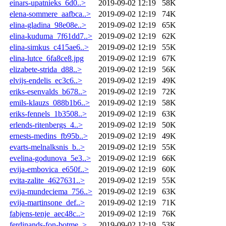
einars-upatnieks_6d0..>
2019-09-02 12:19
58K
elena-sommere_aafbca..>
2019-09-02 12:19
74K
elina-gladina_98e08e..>
2019-09-02 12:19
65K
elina-kuduma_7f61dd7..>
2019-09-02 12:19
62K
elina-simkus_c415ae6..>
2019-09-02 12:19
55K
elina-lutce_6fa8ce8.jpg
2019-09-02 12:19
67K
elizabete-strida_d88..>
2019-09-02 12:19
56K
elvijs-endelis_ec3c6..>
2019-09-02 12:19
49K
eriks-esenvalds_b678..>
2019-09-02 12:19
72K
emils-klauzs_088b1b6..>
2019-09-02 12:19
58K
eriks-fennels_1b3508..>
2019-09-02 12:19
63K
erlends-ritenbergs_4..>
2019-09-02 12:19
50K
ernests-medins_fb95b..>
2019-09-02 12:19
49K
evarts-melnalksnis_b..>
2019-09-02 12:19
55K
evelina-godunova_5e3..>
2019-09-02 12:19
66K
evija-embovica_e650f..>
2019-09-02 12:19
60K
evita-zalite_4627631..>
2019-09-02 12:19
55K
evija-mundeciema_756..>
2019-09-02 12:19
63K
evija-martinsone_def..>
2019-09-02 12:19
71K
fabjens-tenje_aec48c..>
2019-09-02 12:19
76K
ferdinands-fon-botme..>
2019-09-02 12:19
53K