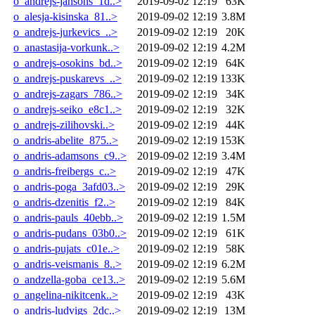
o_andrejs-jansons_1d..>
2019-09-02 12:19
63K
o_alesja-kisinska_81..>
2019-09-02 12:19
3.8M
o_andrejs-jurkevics_..>
2019-09-02 12:19
20K
o_anastasija-vorkunk..>
2019-09-02 12:19
4.2M
o_andrejs-osokins_bd..>
2019-09-02 12:19
64K
o_andrejs-puskarevs_..>
2019-09-02 12:19
133K
o_andrejs-zagars_786..>
2019-09-02 12:19
34K
o_andrejs-seiko_e8c1..>
2019-09-02 12:19
32K
o_andrejs-zilihovski..>
2019-09-02 12:19
44K
o_andris-abelite_875..>
2019-09-02 12:19
153K
o_andris-adamsons_c9..>
2019-09-02 12:19
3.4M
o_andris-freibergs_c..>
2019-09-02 12:19
47K
o_andris-poga_3afd03..>
2019-09-02 12:19
29K
o_andris-dzenitis_f2..>
2019-09-02 12:19
84K
o_andris-pauls_40ebb..>
2019-09-02 12:19
1.5M
o_andris-pudans_03b0..>
2019-09-02 12:19
61K
o_andris-pujats_c01e..>
2019-09-02 12:19
58K
o_andris-veismanis_8..>
2019-09-02 12:19
6.2M
o_andzella-goba_ce13..>
2019-09-02 12:19
5.6M
o_angelina-nikitcenk..>
2019-09-02 12:19
43K
o_andris-ludvigs_2dc..>
2019-09-02 12:19
13M