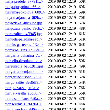
maija-predele_877911..>
2019-09-02 12:19
50K
maija-tjurjapina_a66..>
2019-09-02 12:19
69K
mairama-sokolova_609..>
2019-09-02 12:19
59K
maja-marjancica_6f2b..>
2019-09-02 12:19
70K
maja-ziska_48c89ae.jpg
2019-09-02 12:19
57K
malgozata-panko_f9cb..>
2019-09-02 12:19
48K
mara-zalite_d4ff945.jpg
2019-09-02 12:19
61K
manuela-paladina-sab..>
2019-09-02 12:19
51K
mareks-gasteckis_13e..>
2019-09-02 12:19
64K
mareks-auzins_1e56d0..>
2019-09-02 12:19
51K
margarita-buharina_7..>
2019-09-02 12:19
69K
marcello-dzordani_cc..>
2019-09-02 12:19
50K
mareunrols_6a0c281.jpg
2019-09-02 12:19
49K
margarita-demjanoka-..>
2019-09-02 12:19
51K
margarita-vilsone_73..>
2019-09-02 12:19
52K
margo-zalite_3ee9df8..>
2019-09-02 12:19
54K
marija-eva-sinjerola..>
2019-09-02 12:19
76K
marija-karalla_a5d80..>
2019-09-02 12:19
56K
maris-seipulans_6a0a..>
2019-09-02 12:19
47K
maris-sirmais_7f4704..>
2019-09-02 12:19
44K
maris-zondaks_4d6e6f..>
2019-09-02 12:19
74K