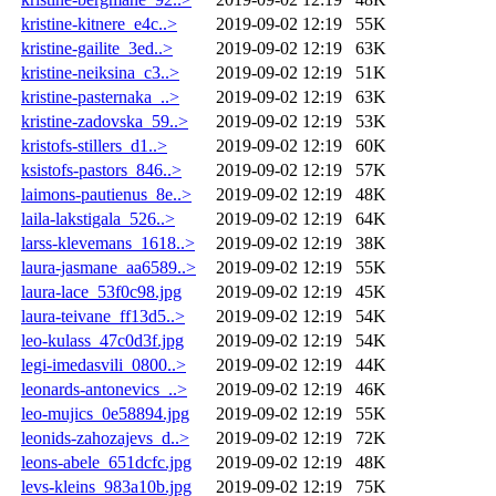
kristine-kitnere_e4c..>
2019-09-02 12:19
55K
kristine-gailite_3ed..>
2019-09-02 12:19
63K
kristine-neiksina_c3..>
2019-09-02 12:19
51K
kristine-pasternaka_..>
2019-09-02 12:19
63K
kristine-zadovska_59..>
2019-09-02 12:19
53K
kristofs-stillers_d1..>
2019-09-02 12:19
60K
ksistofs-pastors_846..>
2019-09-02 12:19
57K
laimons-pautienus_8e..>
2019-09-02 12:19
48K
laila-lakstigala_526..>
2019-09-02 12:19
64K
larss-klevemans_1618..>
2019-09-02 12:19
38K
laura-jasmane_aa6589..>
2019-09-02 12:19
55K
laura-lace_53f0c98.jpg
2019-09-02 12:19
45K
laura-teivane_ff13d5..>
2019-09-02 12:19
54K
leo-kulass_47c0d3f.jpg
2019-09-02 12:19
54K
legi-imedasvili_0800..>
2019-09-02 12:19
44K
leonards-antonevics_..>
2019-09-02 12:19
46K
leo-mujics_0e58894.jpg
2019-09-02 12:19
55K
leonids-zahozajevs_d..>
2019-09-02 12:19
72K
leons-abele_651dcfc.jpg
2019-09-02 12:19
48K
levs-kleins_983a10b.jpg
2019-09-02 12:19
75K