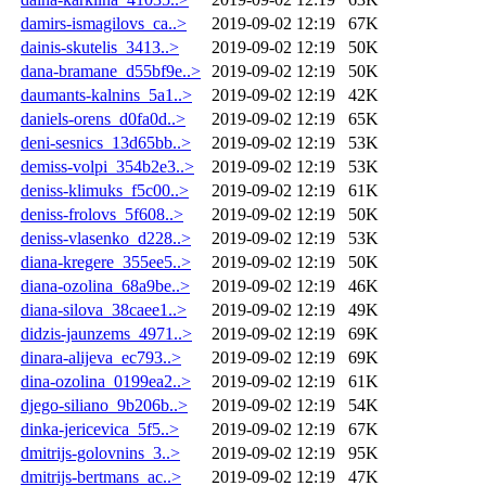
damirs-ismagilovs_ca..>
2019-09-02 12:19
67K
dainis-skutelis_3413..>
2019-09-02 12:19
50K
dana-bramane_d55bf9e..>
2019-09-02 12:19
50K
daumants-kalnins_5a1..>
2019-09-02 12:19
42K
daniels-orens_d0fa0d..>
2019-09-02 12:19
65K
deni-sesnics_13d65bb..>
2019-09-02 12:19
53K
demiss-volpi_354b2e3..>
2019-09-02 12:19
53K
deniss-klimuks_f5c00..>
2019-09-02 12:19
61K
deniss-frolovs_5f608..>
2019-09-02 12:19
50K
deniss-vlasenko_d228..>
2019-09-02 12:19
53K
diana-kregere_355ee5..>
2019-09-02 12:19
50K
diana-ozolina_68a9be..>
2019-09-02 12:19
46K
diana-silova_38caee1..>
2019-09-02 12:19
49K
didzis-jaunzems_4971..>
2019-09-02 12:19
69K
dinara-alijeva_ec793..>
2019-09-02 12:19
69K
dina-ozolina_0199ea2..>
2019-09-02 12:19
61K
djego-siliano_9b206b..>
2019-09-02 12:19
54K
dinka-jericevica_5f5..>
2019-09-02 12:19
67K
dmitrijs-golovnins_3..>
2019-09-02 12:19
95K
dmitrijs-bertmans_ac..>
2019-09-02 12:19
47K