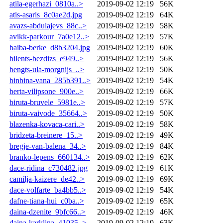
atila-egerhazi_0810a..>
2019-09-02 12:19
56K
atis-asaris_8c0ae2d.jpg
2019-09-02 12:19
64K
avazs-abdulajevs_88c..>
2019-09-02 12:19
58K
avikk-parkour_7a0e12..>
2019-09-02 12:19
57K
baiba-berke_d8b3204.jpg
2019-09-02 12:19
60K
bilents-bezdizs_e949..>
2019-09-02 12:19
56K
bengts-ula-morgnijs_..>
2019-09-02 12:19
50K
binbina-vana_285b391..>
2019-09-02 12:19
54K
berta-vilipsone_900e..>
2019-09-02 12:19
66K
biruta-bruvele_5981e..>
2019-09-02 12:19
57K
biruta-vaivode_35664..>
2019-09-02 12:19
50K
blazenka-kovaca-cari..>
2019-09-02 12:19
58K
bridzeta-breinere_15..>
2019-09-02 12:19
49K
bregje-van-balena_34..>
2019-09-02 12:19
84K
branko-lepens_660134..>
2019-09-02 12:19
62K
dace-ridina_c730482.jpg
2019-09-02 12:19
61K
camilja-kaizere_de42..>
2019-09-02 12:19
69K
dace-volfarte_ba4bb5..>
2019-09-02 12:19
54K
dafne-tiana-hui_c0ba..>
2019-09-02 12:19
65K
daina-dzenite_9bfc66..>
2019-09-02 12:19
46K
daina-karklina_41035..>
2019-09-02 12:19
63K