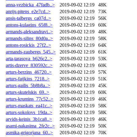
anna-vezbicka_47fadb..>
2019-09-02 12:19
48K
anrijs-pitens_e2e7cd..>
2019-09-02 12:19
73K
ansis-talbergs_ca07d..>
2019-09-02 12:19
56K
antons-kulagins_65f8..>
2019-09-02 12:19
60K
armands-aleksandravi..>
2019-09-02 12:19
48K
armands-silins_80d0a..>
2019-09-02 12:19
58K
antons-rosickis_27f2..>
2019-09-02 12:19
64K
armands-zaubergs_545..>
2019-09-02 12:19
61K
arta-tarasova_b626c2..>
2019-09-02 12:19
53K
artis-dzerve_830592c..>
2019-09-02 12:19
60K
arturs-berzins_46720..>
2019-09-02 12:19
57K
arturs-fatjkins_7218..>
2019-09-02 12:19
51K
arturs-gailis_5b8b8a..>
2019-09-02 12:19
45K
arturs-skutelskis_69..>
2019-09-02 12:19
60K
arturs-krumins_77c52..>
2019-09-02 12:19
46K
arturs-maskats_ea41c..>
2019-09-02 12:19
58K
arturs-sokolovs_19da..>
2019-09-02 12:19
58K
arvids-keinis_3b1ca8..>
2019-09-02 12:19
46K
asami-nakasima_2fe2c..>
2019-09-02 12:19
50K
asmika-grigorjana_60..>
2019-09-02 12:19
70K