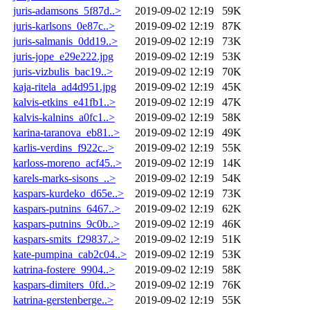
juris-adamsons_5f87d..>
2019-09-02 12:19
59K
juris-karlsons_0e87c..>
2019-09-02 12:19
87K
juris-salmanis_0dd19..>
2019-09-02 12:19
73K
juris-jope_e29e222.jpg
2019-09-02 12:19
53K
juris-vizbulis_bac19..>
2019-09-02 12:19
70K
kaja-ritela_ad4d951.jpg
2019-09-02 12:19
45K
kalvis-etkins_e41fb1..>
2019-09-02 12:19
47K
kalvis-kalnins_a0fc1..>
2019-09-02 12:19
58K
karina-taranova_eb81..>
2019-09-02 12:19
49K
karlis-verdins_f922c..>
2019-09-02 12:19
55K
karloss-moreno_acf45..>
2019-09-02 12:19
14K
karels-marks-sisons_..>
2019-09-02 12:19
54K
kaspars-kurdeko_d65e..>
2019-09-02 12:19
73K
kaspars-putnins_6467..>
2019-09-02 12:19
62K
kaspars-putnins_9c0b..>
2019-09-02 12:19
46K
kaspars-smits_f29837..>
2019-09-02 12:19
51K
kate-pumpina_cab2c04..>
2019-09-02 12:19
53K
katrina-fostere_9904..>
2019-09-02 12:19
58K
kaspars-dimiters_0fd..>
2019-09-02 12:19
76K
katrina-gerstenberge..>
2019-09-02 12:19
55K