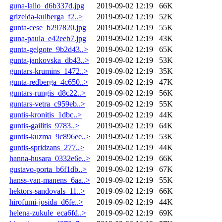
guna-lallo_d6b337d.jpg
2019-09-02 12:19
66K
grizelda-kulberga_f2..>
2019-09-02 12:19
52K
gunta-cese_b297820.jpg
2019-09-02 12:19
55K
guna-paula_e42eeb7.jpg
2019-09-02 12:19
43K
gunta-gelgote_9b2d43..>
2019-09-02 12:19
65K
gunta-jankovska_db43..>
2019-09-02 12:19
53K
guntars-krumins_1472..>
2019-09-02 12:19
35K
gunta-redberga_4c650..>
2019-09-02 12:19
47K
guntars-rungis_d8c22..>
2019-09-02 12:19
56K
guntars-vetra_c959eb..>
2019-09-02 12:19
55K
guntis-kronitis_1dbc..>
2019-09-02 12:19
44K
guntis-gailitis_9783..>
2019-09-02 12:19
64K
guntis-kuzma_9c896ee..>
2019-09-02 12:19
53K
guntis-spridzans_277..>
2019-09-02 12:19
44K
hanna-husara_0332e6e..>
2019-09-02 12:19
66K
gustavo-porta_b6f1db..>
2019-09-02 12:19
67K
hanss-van-manens_6aa..>
2019-09-02 12:19
55K
hektors-sandovals_11..>
2019-09-02 12:19
66K
hirofumi-josida_d6fe..>
2019-09-02 12:19
44K
helena-zukule_eca6fd..>
2019-09-02 12:19
69K